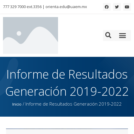
777 329 7000 ext.3356 | orienta.edu@uaem.mx
Colaboración para la formación de Recursos Humanos
Informe de Resultados
Generación 2019-2022
/
Informe de Resultados Generación 2019-2022
Inicio