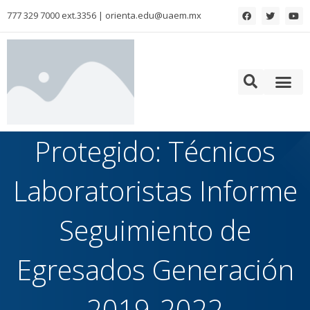
777 329 7000 ext.3356 | orienta.edu@uaem.mx
Colaboración para la formación de Recursos Humanos
Protegido: Técnicos
Laboratoristas Informe
Seguimiento de
Egresados Generación
2019-2022