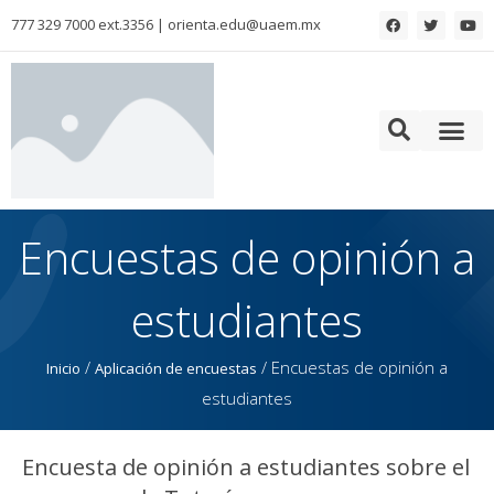
777 329 7000 ext.3356 | orienta.edu@uaem.mx
Colaboración para la formación de Recursos Humanos
Encuestas de opinión a
estudiantes
/
/
Encuestas de opinión a
Inicio
Aplicación de encuestas
estudiantes
Encuesta de opinión a estudiantes sobre el