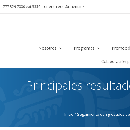
777 329 7000 ext.3356 | orienta.edu@uaem.mx
Nosotros
Programas
Promoció
Colaboración 
Principales resulta
/
Inicio
Seguimiento de Egresados d