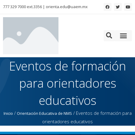
777 329 7000 ext.3356 | orienta.edu@uaem.mx
Colaboración para la formación de Recursos Humanos
Eventos de formación
para orientadores
educativos
/
/
Eventos de formación para
Inicio
Orientación Educativa de NMS
orientadores educativos