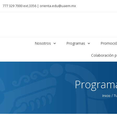
777 329 7000 ext.3356 | orienta.edu@uaem.mx
Nosotros
Programas
Promoció
Colaboración 
Programa
/
Inicio
T